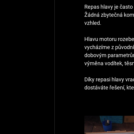
Repas hlavy je často
Žádná zbytečná komple
vzhled.
Hlavu motoru rozeber
vycházíme z původní
dobovým parametrům,
výměna vodítek, těsn
Díky repasi hlavy vr
dostáváte řešení, kt