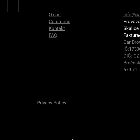
O nás
info@ca
Co umíme
Provozo
Kontakt
Skalice
FAQ
Faktura
Car Brot
IČ:1733
Výro
DIČ: C
Rovnání bloku motoru
Brněnsk
679 71 
Privacy Policy