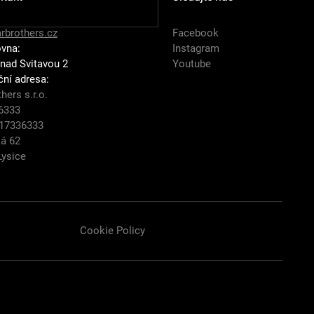
rbrothers.cz
Facebook
vna:
Instagram
 nad Svitavou 2
Youtube
ční adresa:
hers s.r.o.
6333
ba výfuků
Z17336333
á 62
Lysice
Cookie Policy