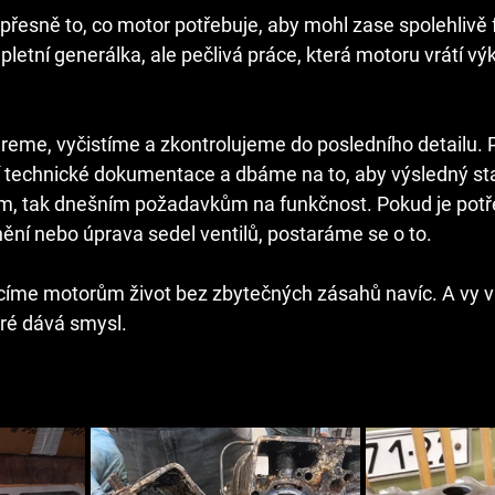
 přesně to, co motor potřebuje, aby mohl zase spolehlivě 
tní generálka, ale pečlivá práce, která motoru vrátí výko
eme, vyčistíme a zkontrolujeme do posledního detailu. Př
 technické dokumentace a dbáme na to, aby výsledný sta
 tak dnešním požadavkům na funkčnost. Pokud je potře
ění nebo úprava sedel ventilů, postaráme se o to.
acíme motorům život bez zbytečných zásahů navíc. A vy ví
eré dává smysl.