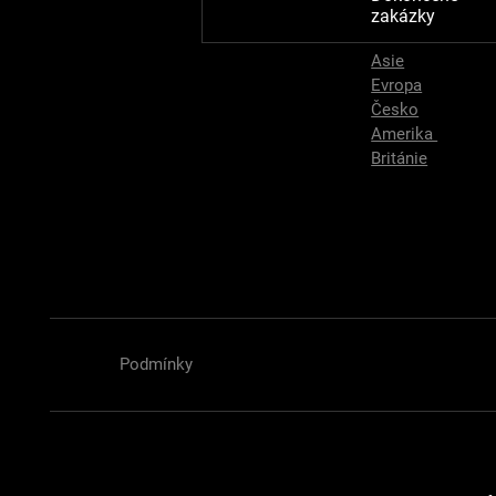
zakázky
Asie
Evropa
Česko
Amerika
Británie
Zajištění STK + EM
Podmínky