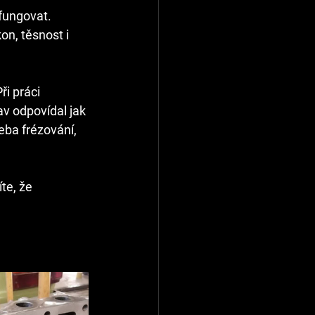
fungovat. 
n, těsnost i 
i práci 
v odpovídal jak 
ba frézování, 
te, že 