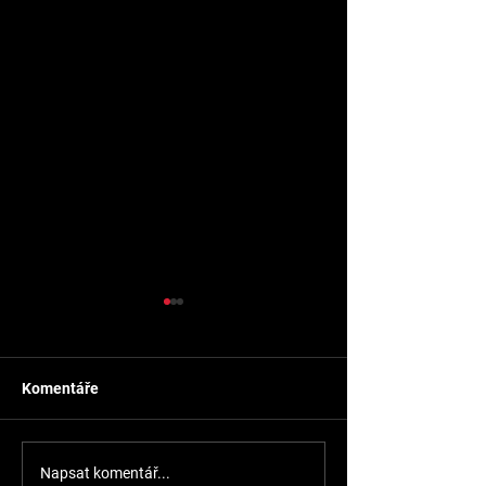
Komentáře
Repas hlav moto
Rovnání bloku motoru
Napsat komentář...