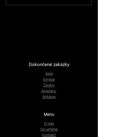
Dokončené zakázky
Asie
Evropa
Česko
Amerika
Británie
Menu
O nás
Co umíme
Kontakt