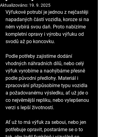
Aktualizováno:
19. 9. 2025
Výfukové potrubí je jednou z nejčastěji 
napadaných částí vozidla, koroze si na 
něm vybírá svou daň. Proto nabízíme 
kompletní opravy i výrobu výfuku od 
svodů až po koncovku.
Podle potřeby zajistíme dodání 
vhodných náhradních dílů, nebo celý 
výfuk vyrobíme a naohýbáme přesně 
podle původní předlohy. Materiál i 
zpracování přizpůsobíme typu vozidla 
a požadovanému výsledku, ať už jde o 
co nejvěrnější repliku, nebo vylepšenou 
verzi s lepší životností.
Ať už to má výfuk za seboui, nebo jen 
potřebuje opravit, postaráme se o to 
tak, aby ladil funkčně i vizuálně se 