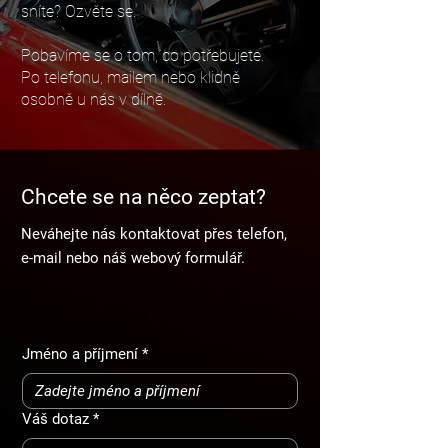
sníte? Ozvěte se.
Pobavíme se o tom, co potřebujete.
Po telefonu, mailem nebo klidně
osobně u nás v dílně.
Chcete se na něco zeptat?
Neváhejte nás kontaktovat přes telefon,
e-mail nebo náš webový formulář.
Jméno a příjmení
*
Váš dotaz
*