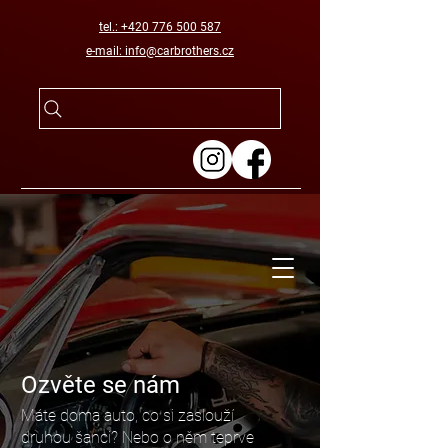
tel.: +420 776 500 587
e-mail: info@carbrothers.cz
Ozvěte se nám
Máte doma auto, co si zaslouží
druhou šanci? Nebo o něm teprve