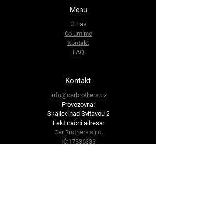
Menu
O nás
Co umíme
Kontakt
FAQ
Kontakt
info@carbrothers.cz
Provozovna:
Skalice nad Svitavou 2
Fakturační adresa:
Car Brothers s.r.o.
IČ:
17336333
DIČ: CZ17336333
Brněnská 62
679 71 Lysice
Sledujte nás
Facebook