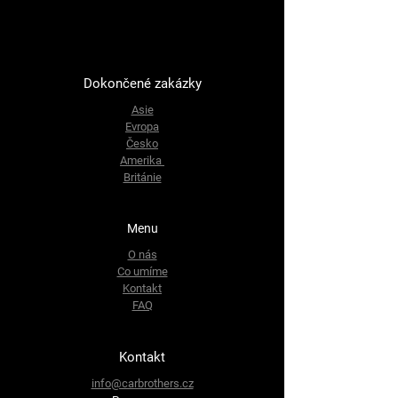
Dokončené zakázky
Asie
Evropa
Česko
Amerika
Británie
Menu
O nás
Co umíme
Kontakt
FAQ
Kontakt
info@carbrothers.cz