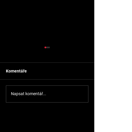
Komentáře
Repas hlav moto
Rovnání bloku motoru
Napsat komentář...