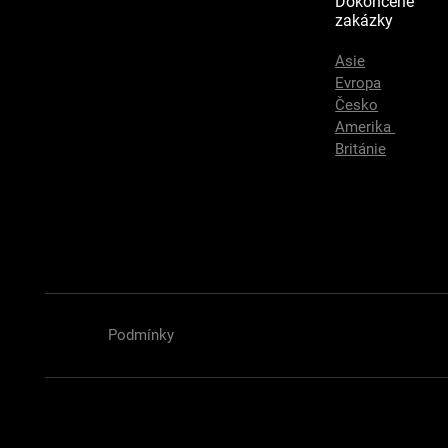
Dokončené
zakázky
Asie
Evropa
Česko
Amerika
Británie
Podmínky