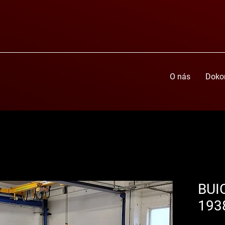
O nás
Doko
BUI
193