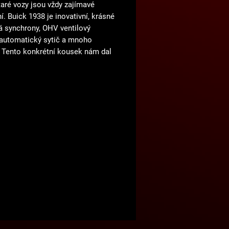
taré vozy jsou vždy zajímavé
í. Buick 1938 je inovativní, krásné
á synchrony, OHV ventilový
 automatický sytič a mnoho
. Tento konkrétní kousek nám dal
bývá zvykem) trošku zabrat,
 v předchozích dílnách proběhlo
dborných zásahů (nejvíc asi
 12V baterie v 6V autě). Jak celý
dopadl, uvidíte v albu. Výsledkem
funkční auto, které je schopno
ou jízdou přemístit bezpečně
 kam si bude jenom přát :)