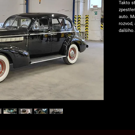
Takto s
zpestřen
auto. M
rozvod,
dalšího
(jak už 
protože
pár neo
uškodila
projekt 
je plně 
pohodln
posádku