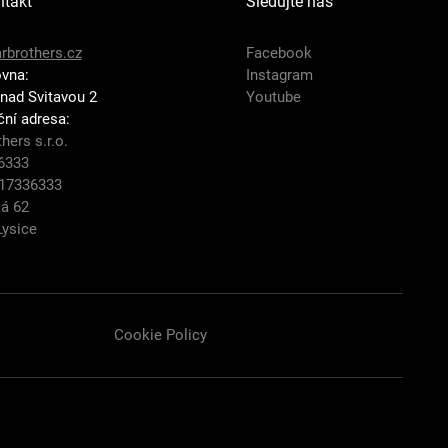
ntakt
Sledujte nás
rbrothers.cz
Facebook
vna:
Instagram
 nad Svitavou 2
Youtube
ční adresa:
hers s.r.o.
6333
Z17336333
á 62
Lysice
Cookie Policy