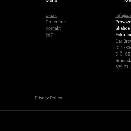
Menu
Ko
O nás
info@ca
Co umíme
Provozo
Kontakt
Skalice
FAQ
Faktura
Car Brot
IČ:1733
DIČ: C
Brněnsk
679 71 
Privacy Policy