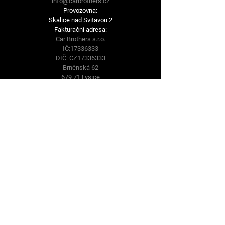
info@carbrothers.cz
Provozovna:
Skalice nad Svitavou 2
Fakturační adresa:
Car Brothers s.r.o.
IČ:
17336333
DIČ: CZ17336333
Brněnská 62
679 71 Lysice
Sledujte nás
Facebook
Instagram
Youtube
© 2025 by Car Brothers. Powered
and secured by
Wix
Podmínky
Privacy Policy
Cookie Policy