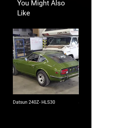
You Might Also
Like
Datsun 240Z- HLS30
Subaru Impreza WRX ST