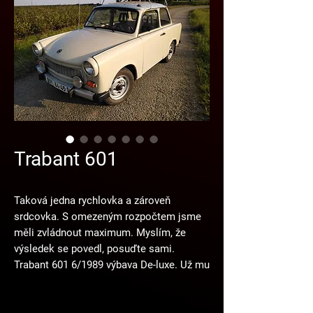
Trabant 601
Taková jedna rychlovka a zároveň
srdcovka. S omezeným rozpočtem jsme
měli zvládnout maximum. Myslím, že
výsledek se povedl, posuďte sami.
Trabant 601 6/1989 výbava De-luxe. Už mu
chybí k dokonalosti pouze chromové
nárazníky.