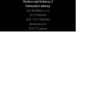
Skalice nad Svitavou 2
Fakturační adresa:
Car Brothers s.r.o.
IČ:
17336333
DIČ: CZ17336333
Brněnská 62
679 71 Lysice
Sledujte nás
Facebook
Instagram
Youtube
© 2025 by Car Brothers. Powered
and secured by
Wix
Podmínky
Privacy Policy
Cookie Policy