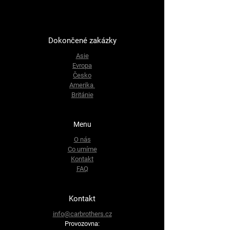
Dokončené zakázky
Asie
Evropa
Česko
Amerika
Británie
Menu
O nás
Co umíme
Kontakt
FAQ
Kontakt
info@carbrothers.cz
Provozovna: